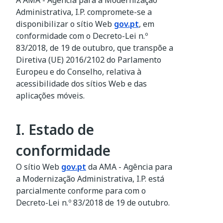
A
AMA - Agência para a Modernização
Administrativa, I.P.
compromete-se a
disponibilizar
o sítio Web
gov.pt
, em
conformidade com o Decreto-Lei n.º
83/2018, de 19 de outubro, que transpõe a
Diretiva (UE) 2016/2102 do Parlamento
Europeu e do Conselho, relativa à
acessibilidade dos sítios Web e das
aplicações móveis.
I. Estado de
conformidade
O sítio Web
gov.pt
d
a
AMA - Agência para
a Modernização Administrativa, I.P.
está
parcialmente conforme
para com o
Decreto-Lei n.º 83/2018 de 19 de outubro.