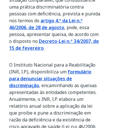
situação comparável, que consubstancie
uma prática discriminatória contra
pessoas com deficiência, prevista e punida
nos termos do
artigo 4.º da Lei n.º
46/2006, de 28 de agosto
, pode, essa
pessoa, apresentar queixa, de acordo com
o disposto no
Decreto-Lei n.º 34/2007, de
15 de fevereiro
.
O Instituto Nacional para a Reabilitação
(INR, I.P.), disponibiliza um
formulário
para denunciar situações de
discriminação
, encaminhando as queixas
apresentadas às entidades competentes.
Anualmente, o INR, I.P. elabora um
relatório anual sobre a aplicação da lei
que proíbe e pune a discriminação em
razão da deficiência e da existência de
risco agravado de saúde (Lei n.o 46/2006,